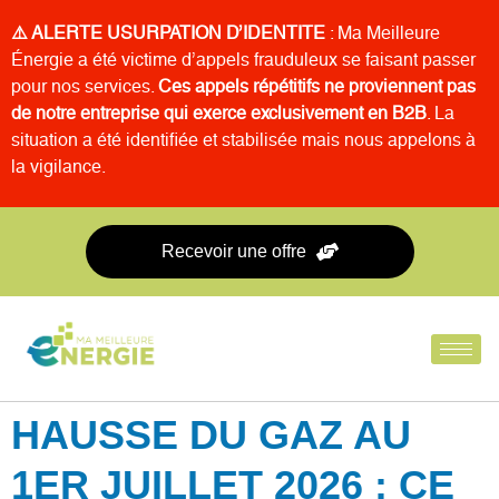
⚠️ ALERTE USURPATION D’IDENTITE
: Ma Meilleure
Énergie a été victime d’appels frauduleux se faisant passer
pour nos services.
Ces appels répétitifs ne proviennent pas
de notre entreprise qui exerce exclusivement en B2B
. La
situation a été identifiée et stabilisée mais nous appelons à
la vigilance.
Recevoir une offre
HAUSSE DU GAZ AU
1ER JUILLET 2026 : CE