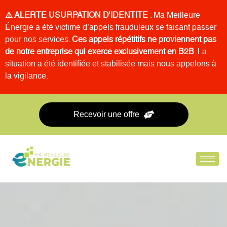
⚠️ ALERTE USURPATION D’IDENTITE
: Ma Meilleure
Énergie a été victime d’appels frauduleux se faisant passer
pour nos services.
Ces appels répétitifs ne proviennent pas
de notre entreprise qui exerce exclusivement en B2B
. La
situation a été identifiée et stabilisée mais nous appelons à
la vigilance.
Recevoir une offre