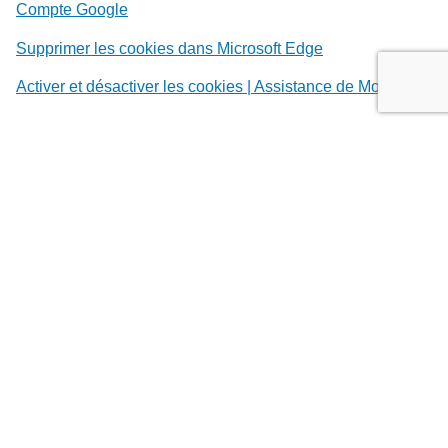
Compte Google
Supprimer les cookies dans Microsoft Edge
Activer et désactiver les cookies | Assistance de Mozilla
ARTICLE 11. MODIFICATION DES
CONDITIONS GÉNÉRALES
Ma Meilleure Energie se réserve le droit de modifier à
seule discrétion les présentes conditions générales
.
ARTICLE 12. LOI APPLICABLE
Les présentes conditions d’utilisation du site sont régies
par la loi française et soumises à la juridiction du ressort
de la Cour d’appel de Paris
.