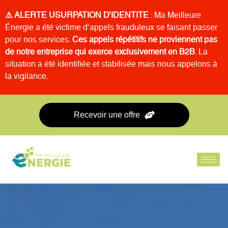
⚠️ ALERTE USURPATION D’IDENTITE
: Ma Meilleure
Énergie a été victime d’appels frauduleux se faisant passer
pour nos services.
Ces appels répétitifs ne proviennent pas
de notre entreprise qui exerce exclusivement en B2B
. La
situation a été identifiée et stabilisée mais nous appelons à
la vigilance.
Recevoir une offre