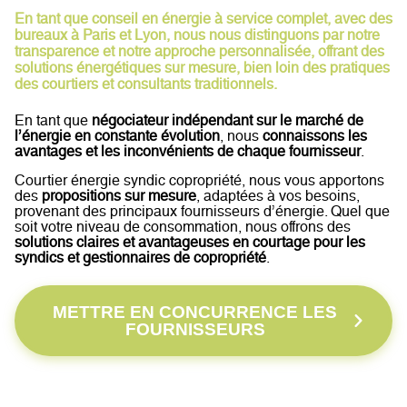
En tant que conseil en énergie à service complet, avec des
bureaux à Paris et Lyon, nous nous distinguons par notre
transparence et notre approche personnalisée, offrant des
solutions énergétiques sur mesure, bien loin des pratiques
des courtiers et consultants traditionnels.
En tant que
négociateur indépendant sur le marché de
l’énergie en constante évolution
, nous
connaissons les
avantages et les inconvénients de chaque fournisseur
.
Courtier énergie syndic copropriété, nous vous apportons
des
propositions sur mesure
, adaptées à vos besoins,
provenant des principaux fournisseurs d’énergie. Quel que
soit votre niveau de consommation, nous offrons des
solutions claires et avantageuses en courtage pour les
syndics et gestionnaires de copropriété
.
METTRE EN CONCURRENCE LES
FOURNISSEURS