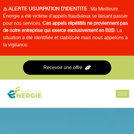
⚠️ ALERTE USURPATION D’IDENTITE
: Ma Meilleure
Énergie a été victime d’appels frauduleux se faisant passer
pour nos services.
Ces appels répétitifs ne proviennent pas
de notre entreprise qui exerce exclusivement en B2B
. La
situation a été identifiée et stabilisée mais nous appelons à
la vigilance.
Recevoir une offre