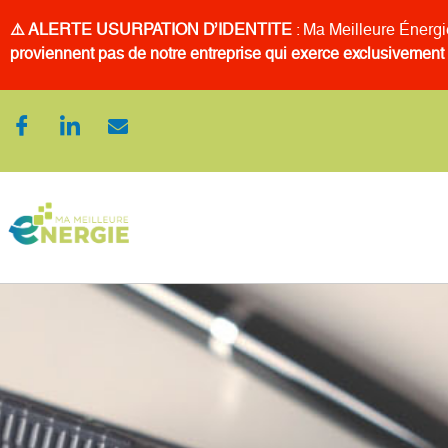
⚠️ ALERTE USURPATION D’IDENTITE
: Ma Meilleure Énergi
proviennent pas de notre entreprise qui exerce exclusivemen