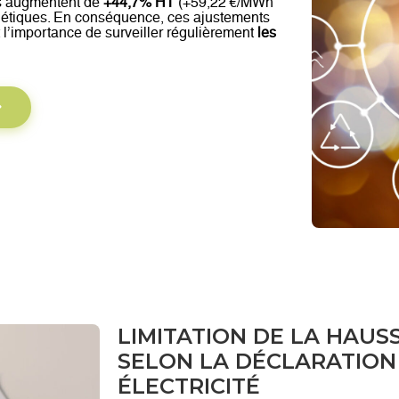
eus augmentent de
+44,7% HT
(+59,22 €/MWh
gétiques. En conséquence, ces ajustements
t l’importance de surveiller régulièrement
les
LIMITATION DE LA HAUS
SELON LA DÉCLARATION 
ÉLECTRICITÉ