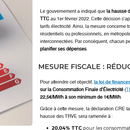
Le gouvernement a indiqué que
la hausse d
TTC
au 1er février 2022. Cette décision s’a
tarifs électricité. Ainsi, la mesure concern
résidentiels ou professionnels, en métropo
interconnectées. Par conséquent, chacun p
planifier ses dépenses
.
MESURE FISCALE : RÉDUC
Pour atteindre cet objectif,
la loi de finance
sur la Consommation Finale d’Électricité
(
T
22,5€/MWh à son minimum de 1€/MWh
.
Grâce à cette mesure, la déclaration CRE tari
hausse des TRVE sera ramenée à :
20,04% TTC
pour les consommate