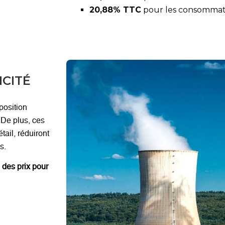
20,88% TTC
pour les consommate
ICITÉ
position
. De plus, ces
ail, réduiront
s.
e des prix pour