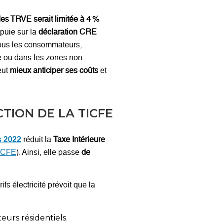
es TRVE serait limitée à 4 %
ppuie sur la
déclaration CRE
e tous les consommateurs,
le ou dans les zones non
eut
mieux anticiper ses coûts
et
TION DE LA TICFE
réduit la
Taxe Intérieure
s 2022
). Ainsi, elle passe
de
ICFE
fs électricité prévoit que la
urs résidentiels.